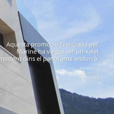
Edifici emblemàtic a Andorra
construït als anys 70 i obra de un
arquitecte prestigiós com es en
Ricard Bofill.
+ info