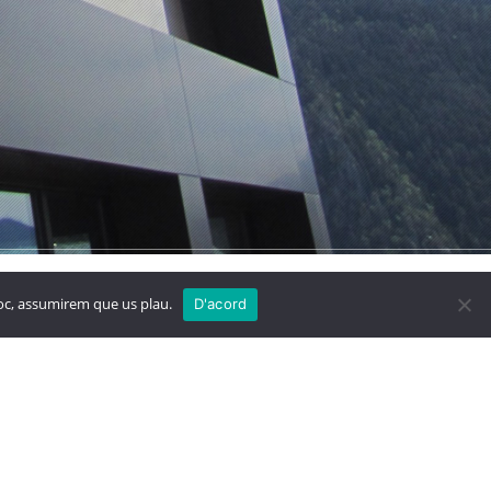
 Blanc
Megastore
lloc, assumirem que us plau.
D'acord