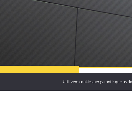

Residència Particular
Santuari de Nostra Sen
MÉS
PROJECTES
Utilitzem cookies per garantir que us do
Meritxell