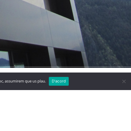
 Blanc
Megastore
lloc, assumirem que us plau.
D'acord