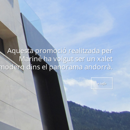
Edifici emblemàtic a Andorra
construït als anys 70 i obra de un
arquitecte prestigiós com es en
Ricard Bofill.
+ info