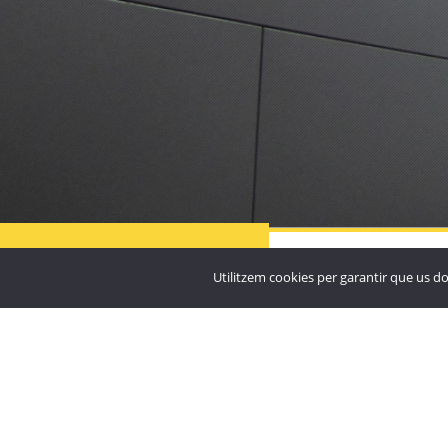

Residència Particular
Santuari de Nostra Sen
MÉS
PROJECTES
Utilitzem cookies per garantir que us do
Meritxell