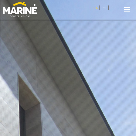
☰
CA
ES
FR