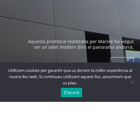
Edifici emblemàtic a Andorra construït als anys 70 i
Aquesta promoció realitzada per Mariné ha volgut
obra de un arquitecte prestigiós com es en Ricard
ser un xalet modern dins el panorama andorrà.
Bofill.
+ info
+ info
Utilitzem cookies per garantir que us donem la millor experiència al
nostre lloc web. Si continueu utilitzant aquest lloc, assumirem que
us plau.

MÉS
PROJECTES
D'acord