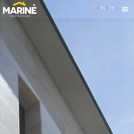
☰
CA
ES
FR