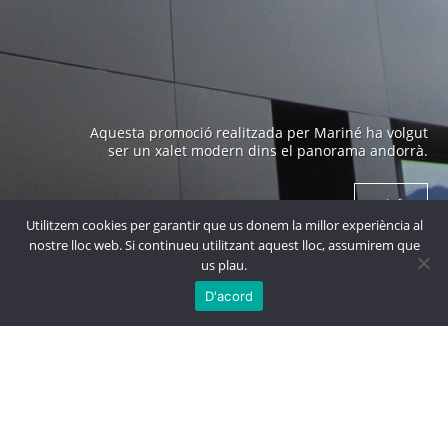
Edifici emblemàtic a Andorra construït als anys 70 i
Aquesta promoció realitzada per Mariné ha volgut
obra de un arquitecte prestigiós com es en Ricard
ser un xalet modern dins el panorama andorrà.
Bofill.
+ info
+ info
Utilitzem cookies per garantir que us donem la millor experiència al
nostre lloc web. Si continueu utilitzant aquest lloc, assumirem que
us plau.

MÉS
PROJECTES
D'acord