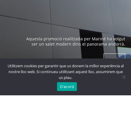
Edifici emblemàtic a Andorra construït als anys 70 i
Aquesta promoció realitzada per Mariné ha volgut
obra de un arquitecte prestigiós com es en Ricard
ser un xalet modern dins el panorama andorrà.
Bofill.
+ info
+ info
Utilitzem cookies per garantir que us donem la millor experiència al
nostre lloc web. Si continueu utilitzant aquest lloc, assumirem que
us plau.

MÉS
PROJECTES
D'acord