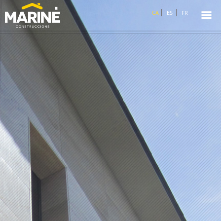
☰
CA
ES
FR