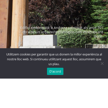
Edifici emblemàtic a Andorra construït als anys 70 i
obra de un arquitecte prestigiós com es en Ricard
Bofill.
+ info
Utilitzem cookies per garantir que us donem la millor experiència al
nostre lloc web. Si continueu utilitzant aquest lloc, assumirem que
us plau.

MÉS
PROJECTES
D'acord