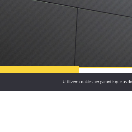

Residència Particular
Santuari de Nostra Sen
MÉS
PROJECTES
Utilitzem cookies per garantir que us do
Meritxell