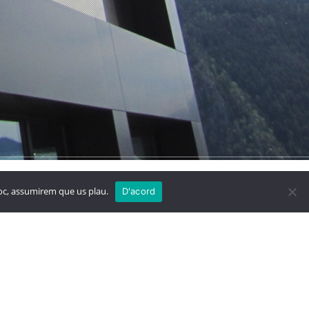
 Blanc
Megastore
lloc, assumirem que us plau.
D'acord