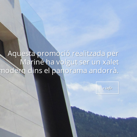
Edifici emblemàtic a Andorra
construït als anys 70 i obra de un
arquitecte prestigiós com es en
Ricard Bofill.
+ info