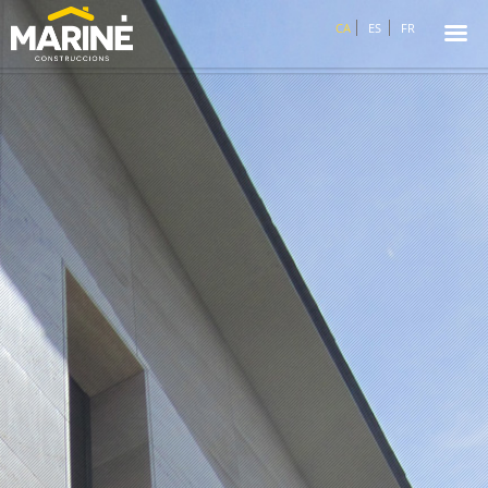
☰
CA
ES
FR