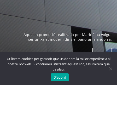
Edifici emblemàtic a Andorra construït als anys 70 i
Aquesta promoció realitzada per Mariné ha volgut
obra de un arquitecte prestigiós com es en Ricard
ser un xalet modern dins el panorama andorrà.
Bofill.
+ info
+ info
Utilitzem cookies per garantir que us donem la millor experiència al
nostre lloc web. Si continueu utilitzant aquest lloc, assumirem que
us plau.

MÉS
PROJECTES
D'acord