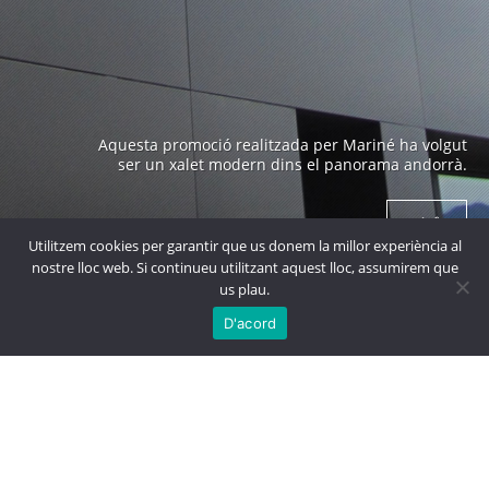
Edifici emblemàtic a Andorra construït als anys 70 i
Aquesta promoció realitzada per Mariné ha volgut
obra de un arquitecte prestigiós com es en Ricard
ser un xalet modern dins el panorama andorrà.
Bofill.
+ info
+ info
Utilitzem cookies per garantir que us donem la millor experiència al
nostre lloc web. Si continueu utilitzant aquest lloc, assumirem que
us plau.

MÉS
PROJECTES
D'acord