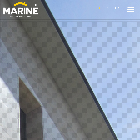
☰
CA
ES
FR