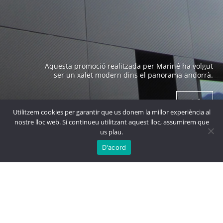
Edifici emblemàtic a Andorra construït als anys 70 i
Aquesta promoció realitzada per Mariné ha volgut
obra de un arquitecte prestigiós com es en Ricard
ser un xalet modern dins el panorama andorrà.
Bofill.
+ info
+ info
Utilitzem cookies per garantir que us donem la millor experiència al
nostre lloc web. Si continueu utilitzant aquest lloc, assumirem que
us plau.

MÉS
PROJECTES
D'acord