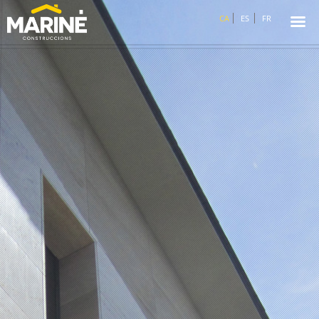
☰
CA
ES
FR