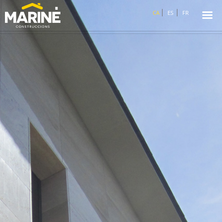
☰
CA
ES
FR