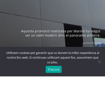
Edifici emblemàtic a Andorra construït als anys 70 i
Aquesta promoció realitzada per Mariné ha volgut
obra de un arquitecte prestigiós com es en Ricard
ser un xalet modern dins el panorama andorrà.
Bofill.
+ info
+ info
Utilitzem cookies per garantir que us donem la millor experiència al
nostre lloc web. Si continueu utilitzant aquest lloc, assumirem que
us plau.

MÉS
PROJECTES
D'acord