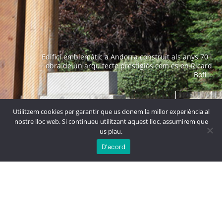
Edifici emblemàtic a Andorra construït als anys 70 i
obra de un arquitecte prestigiós com es en Ricard
Bofill.
+ info
Utilitzem cookies per garantir que us donem la millor experiència al
nostre lloc web. Si continueu utilitzant aquest lloc, assumirem que
us plau.

MÉS
PROJECTES
D'acord