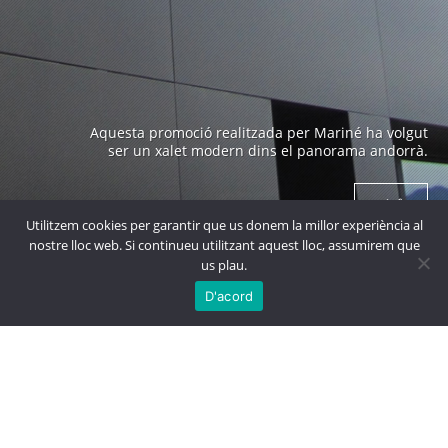
Edifici emblemàtic a Andorra construït als anys 70 i
obra de un arquitecte prestigiós com es en Ricard
Bofill.
+ info
Utilitzem cookies per garantir que us donem la millor experiència al
nostre lloc web. Si continueu utilitzant aquest lloc, assumirem que
us plau.

MÉS
PROJECTES
D'acord