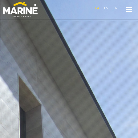
☰
CA
ES
FR