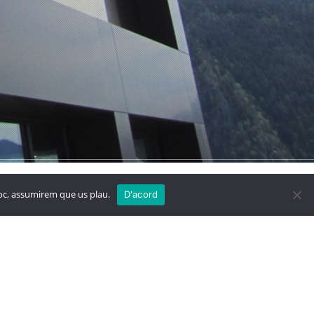
 Blanc
Megastore
lloc, assumirem que us plau.
D'acord