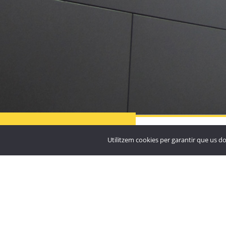

Residència Particular
Santuari de Nostra Sen
MÉS
PROJECTES
Utilitzem cookies per garantir que us do
Meritxell