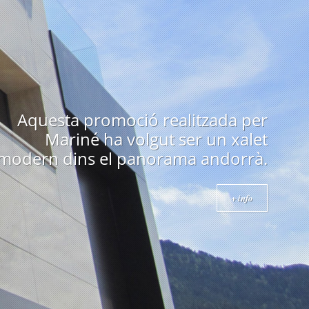
Edifici emblemàtic a Andorra
construït als anys 70 i obra de un
arquitecte prestigiós com es en
Ricard Bofill.
+ info