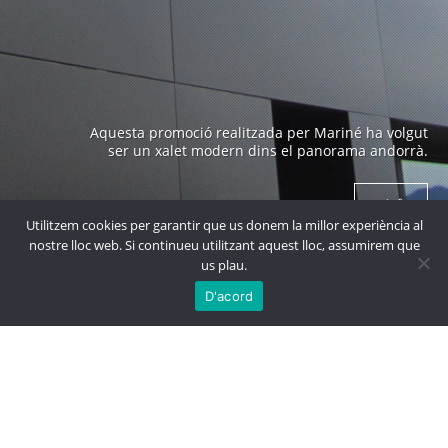
Edifici emblemàtic a Andorra construït als anys 70 i
Aquesta promoció realitzada per Mariné ha volgut
obra de un arquitecte prestigiós com es en Ricard
ser un xalet modern dins el panorama andorrà.
Bofill.
+ info
+ info
Utilitzem cookies per garantir que us donem la millor experiència al
nostre lloc web. Si continueu utilitzant aquest lloc, assumirem que
us plau.

MÉS
PROJECTES
D'acord