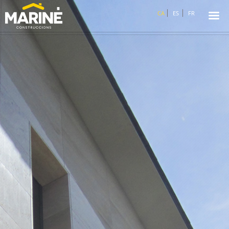
☰
CA
ES
FR