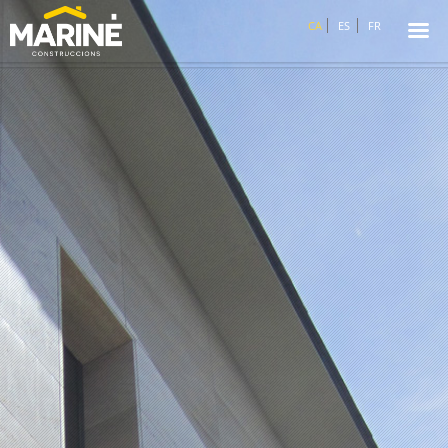
☰
CA
ES
FR