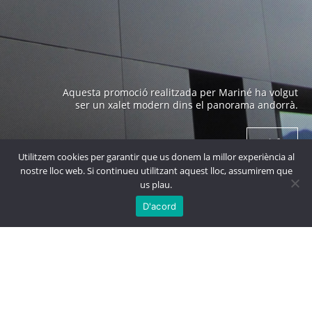
Edifici emblemàtic a Andorra construït als anys 70 i
Aquesta promoció realitzada per Mariné ha volgut
obra de un arquitecte prestigiós com es en Ricard
ser un xalet modern dins el panorama andorrà.
Bofill.
+ info
+ info
Utilitzem cookies per garantir que us donem la millor experiència al
nostre lloc web. Si continueu utilitzant aquest lloc, assumirem que
us plau.

MÉS
PROJECTES
D'acord