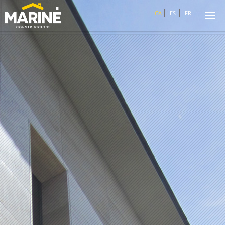
☰
CA
ES
FR