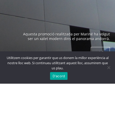
Edifici emblemàtic a Andorra construït als anys 70 i
Aquesta promoció realitzada per Mariné ha volgut
obra de un arquitecte prestigiós com es en Ricard
ser un xalet modern dins el panorama andorrà.
Bofill.
+ info
+ info
Utilitzem cookies per garantir que us donem la millor experiència al
nostre lloc web. Si continueu utilitzant aquest lloc, assumirem que
us plau.

MÉS
PROJECTES
D'acord