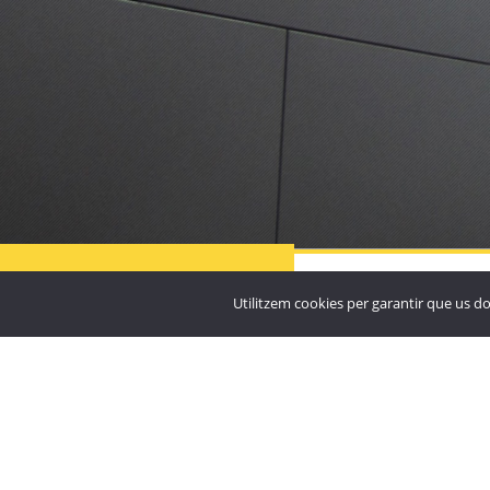

Residència Particular
Santuari de Nostra Sen
MÉS
PROJECTES
Utilitzem cookies per garantir que us do
Meritxell