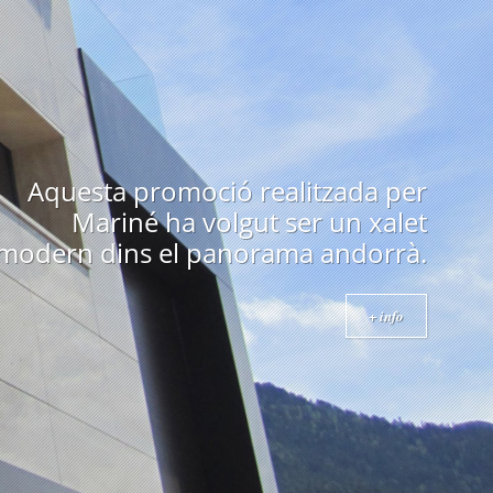
Edifici emblemàtic a Andorra
construït als anys 70 i obra de un
arquitecte prestigiós com es en
Ricard Bofill.
+ info