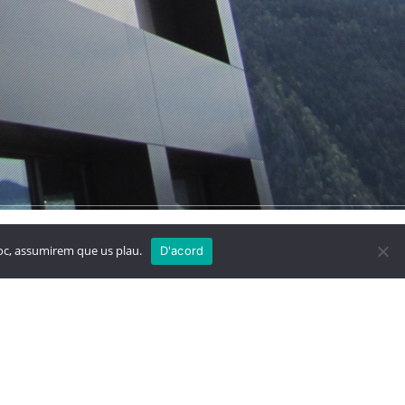
 Blanc
Megastore
lloc, assumirem que us plau.
D'acord