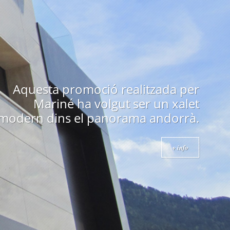
Edifici emblemàtic a Andorra
construït als anys 70 i obra de un
arquitecte prestigiós com es en
Ricard Bofill.
+ info