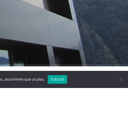
 Blanc
Megastore
lloc, assumirem que us plau.
D'acord