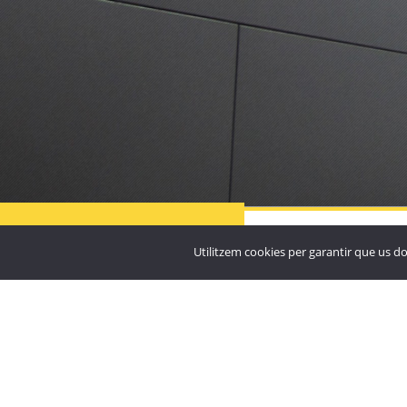

Residència Particular
Santuari de Nostra Sen
MÉS
PROJECTES
Utilitzem cookies per garantir que us do
Meritxell