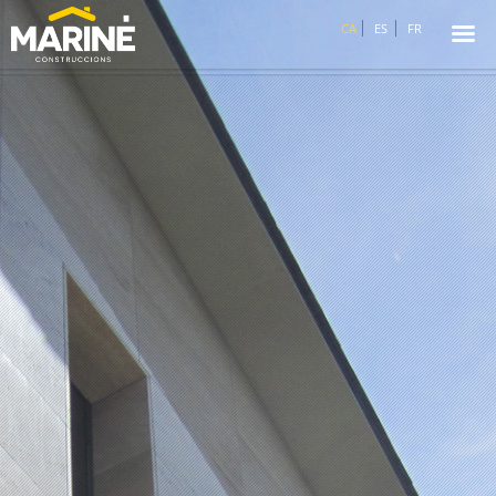
☰
CA
ES
FR