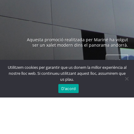
Edifici emblemàtic a Andorra construït als anys 70 i
Aquesta promoció realitzada per Mariné ha volgut
obra de un arquitecte prestigiós com es en Ricard
ser un xalet modern dins el panorama andorrà.
Bofill.
+ info
+ info
Utilitzem cookies per garantir que us donem la millor experiència al
nostre lloc web. Si continueu utilitzant aquest lloc, assumirem que
us plau.

MÉS
PROJECTES
D'acord