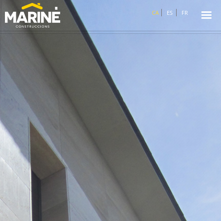
☰
CA
ES
FR