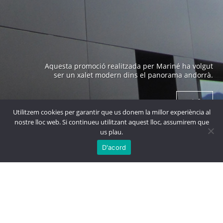
Edifici emblemàtic a Andorra construït als anys 70 i
Aquesta promoció realitzada per Mariné ha volgut
obra de un arquitecte prestigiós com es en Ricard
ser un xalet modern dins el panorama andorrà.
Bofill.
+ info
+ info
Utilitzem cookies per garantir que us donem la millor experiència al
nostre lloc web. Si continueu utilitzant aquest lloc, assumirem que
us plau.

MÉS
PROJECTES
D'acord