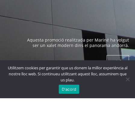
Edifici emblemàtic a Andorra construït als anys 70 i
Aquesta promoció realitzada per Mariné ha volgut
obra de un arquitecte prestigiós com es en Ricard
ser un xalet modern dins el panorama andorrà.
Bofill.
+ info
+ info
Utilitzem cookies per garantir que us donem la millor experiència al
nostre lloc web. Si continueu utilitzant aquest lloc, assumirem que
us plau.

MÉS
PROJECTES
D'acord