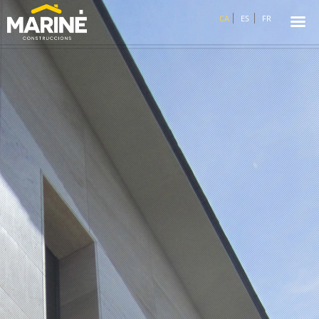
☰
CA
ES
FR