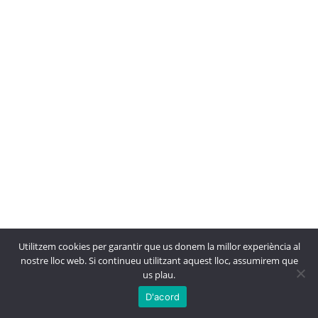
Utilitzem cookies per garantir que us donem la millor experiència al
nostre lloc web. Si continueu utilitzant aquest lloc, assumirem que
us plau.
Construccions Mariné - Constructora Andorra - Parc de la Mola, 8 AD700 Escaldes - Tel.
D'acord
821 163