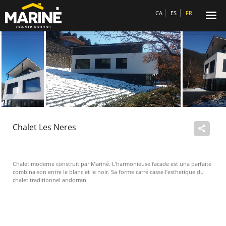
☰
CA
ES
FR

Chalet Les Neres
Chalet moderne construit par Mariné. L’harmonieuse facade est una parfaite
combinaison entre le blanc et le noir. Sa forme carré casse l’esthetique du
chalet traditionnel andorran.