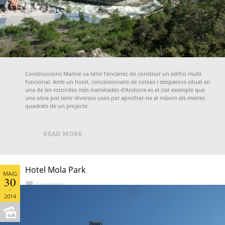
Construccions Mariné va tenir l’encàrrec de construir un edifici multi
funcional. Amb un hotel, concessionaris de cotxes i despatxos situat en
una de les rotondes més transitades d’Andorra es el clar exemple que
una obra pot tenir diversos usos per aprofitar-ne al màxim els metres
quadrats de un projecte.
READ MORE
Hotel Mola Park
MAIG
30
0 comments
2014