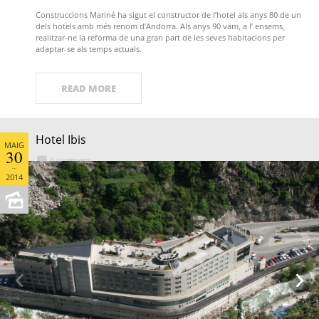
Construccions Mariné ha sigut el constructor de l’hotel als anys 80 de un
dels hotels amb més renom d’Andorra. Als anys 90 vam, a l’ ensems,
realitzar-ne la reforma de una gran part de les seves habitacions per
adaptar-se als temps actuals.
READ MORE
Hotel Ibis
MAIG
30
0 comments
2014

