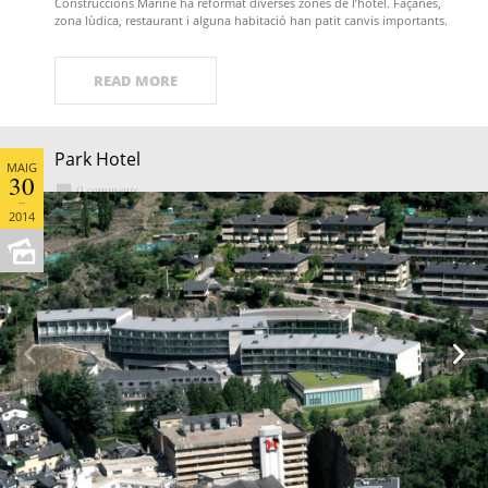
Construccions Mariné ha reformat diverses zones de l’hotel. Façanes,
zona lùdica, restaurant i alguna habitació han patit canvis importants.
READ MORE
Park Hotel
MAIG
30
0 comments
2014

