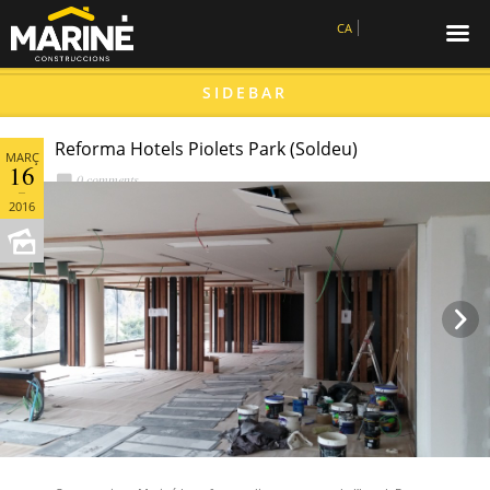
☰
CA
SIDEBAR
Reforma Hotels Piolets Park (Soldeu)
MARÇ
16
0 comments
2016

